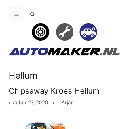
Ga
naar
Menu
de
inhoud
Hellum
Chipsaway Kroes Hellum
oktober 27, 2020
door
Arjan