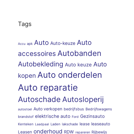
Tags
Auto
Auto
Auto-keuze
apk
Accu
Autobanden
accessoires
Autobekleding
Auto
Auto keuze
Auto onderdelen
kopen
Auto reparatie
Autoschade
Autosloperij
Auto verkopen
bedrijfsbus
Bedrijfswagens
autostoel
elektrische auto
Gezinsauto
brandstof
Ford
lease
leaseauto
Kenteken
Laden
lakschade
Laadpaal
onderhoud
RDW
Leasen
Rijbewijs
repareren