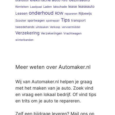
brandstof
Ford
lease
leaseauto
Kenteken
Laden
lakschade
Laadpaal
onderhoud
RDW
Leasen
Rijbewijs
repareren
Tips
sportwagen
transport
Scooter
spotrepair
tweedehands
uitdeuken
Verkoop
vervoermiddel
Verzekering
Verzekeringen
Vrachtwagen
winterbanden
Meer weten over Automaker.nl
Wij van Automaker.nl helpen je graag
met het maken van je auto. Zoek vind
en vraag een lokaal bedrijf. Of vind tips
en trits om je auto te repareren.
Zelf een bijdrage leveren? Mail ons op