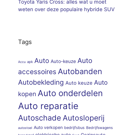
Toyota Yaris Cross: alles wat u moet
weten over deze populaire hybride SUV
Tags
Auto
Auto
Auto-keuze
apk
Accu
Autobanden
accessoires
Autobekleding
Auto
Auto keuze
Auto onderdelen
kopen
Auto reparatie
Autoschade
Autosloperij
Auto verkopen
bedrijfsbus
Bedrijfswagens
autostoel
elektrische auto
Gezinsauto