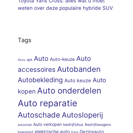
Toyota Yaris Cross: alles wat u moet
weten over deze populaire hybride SUV
Tags
Auto
Auto
Auto-keuze
apk
Accu
Autobanden
accessoires
Autobekleding
Auto
Auto keuze
Auto onderdelen
kopen
Auto reparatie
Autoschade
Autosloperij
Auto verkopen
bedrijfsbus
Bedrijfswagens
autostoel
elektrische auto
Gezinsauto
brandstof
Ford