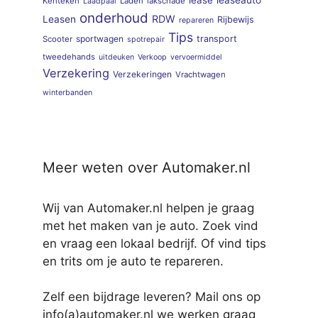
Kenteken
Laden
lakschade
Laadpaal
onderhoud
RDW
Leasen
Rijbewijs
repareren
Tips
sportwagen
transport
Scooter
spotrepair
tweedehands
uitdeuken
Verkoop
vervoermiddel
Verzekering
Verzekeringen
Vrachtwagen
winterbanden
Meer weten over Automaker.nl
Wij van Automaker.nl helpen je graag
met het maken van je auto. Zoek vind
en vraag een lokaal bedrijf. Of vind tips
en trits om je auto te repareren.
Zelf een bijdrage leveren? Mail ons op
info(a)automaker.nl we werken graag