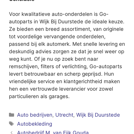
Voor kwalitatieve auto-onderdelen is Go-
autoparts in Wijk Bij Duurstede de ideale keuze.
Ze bieden een breed assortiment, van originele
tot voordelige vervangende onderdelen,
passend bij elk automerk. Met snelle levering en
deskundig advies zorgen ze dat je snel weer op
weg kunt. Of je nu op zoek bent naar
remschijven, filters of verlichting, Go-autoparts
levert betrouwbaar en scherp geprijsd. Hun
vriendelijke service en klantgerichtheid maken
hen een vertrouwde leverancier voor zowel
particulieren als garages.
Categorieën
Auto bedrijven
,
Utrecht
,
Wijk Bij Duurstede
Tags
Autobekleding
Autobedrijf M. van Eijk Gouda