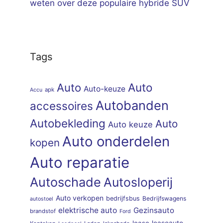
weten over deze populaire hybride SUV
Tags
Auto
Auto
Auto-keuze
apk
Accu
Autobanden
accessoires
Autobekleding
Auto
Auto keuze
Auto onderdelen
kopen
Auto reparatie
Autoschade
Autosloperij
Auto verkopen
bedrijfsbus
Bedrijfswagens
autostoel
elektrische auto
Gezinsauto
brandstof
Ford
lease
leaseauto