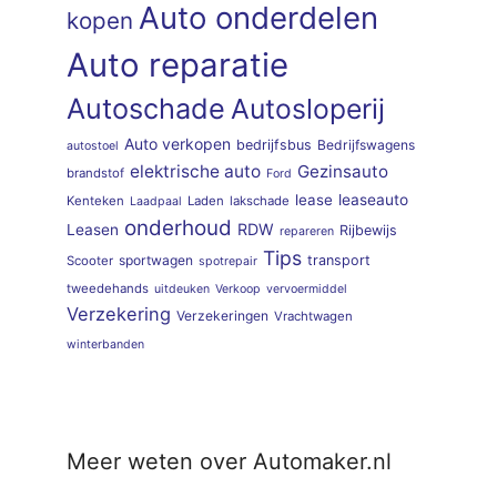
Auto onderdelen
kopen
Auto reparatie
Autoschade
Autosloperij
Auto verkopen
bedrijfsbus
Bedrijfswagens
autostoel
elektrische auto
Gezinsauto
brandstof
Ford
lease
leaseauto
Kenteken
Laden
lakschade
Laadpaal
onderhoud
RDW
Leasen
Rijbewijs
repareren
Tips
sportwagen
transport
Scooter
spotrepair
tweedehands
uitdeuken
Verkoop
vervoermiddel
Verzekering
Verzekeringen
Vrachtwagen
winterbanden
Meer weten over Automaker.nl