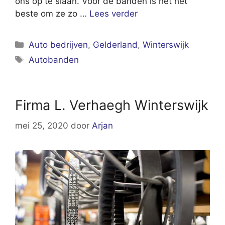
ons op te slaan. Voor de banden is het het
beste om ze zo …
Lees verder
Categorieën
Auto bedrijven
,
Gelderland
,
Winterswijk
Tags
Autobanden
Firma L. Verhaegh Winterswijk
mei 25, 2020
door
Arjan