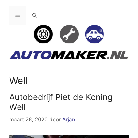
Ga
naar
Menu
de
inhoud
Well
Autobedrijf Piet de Koning
Well
maart 26, 2020
door
Arjan