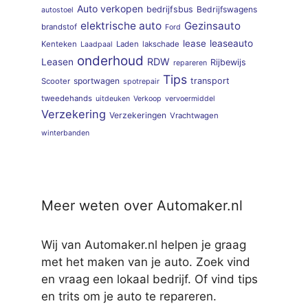
Auto verkopen
bedrijfsbus
Bedrijfswagens
autostoel
elektrische auto
Gezinsauto
brandstof
Ford
lease
leaseauto
Kenteken
Laden
lakschade
Laadpaal
onderhoud
RDW
Leasen
Rijbewijs
repareren
Tips
sportwagen
transport
Scooter
spotrepair
tweedehands
uitdeuken
Verkoop
vervoermiddel
Verzekering
Verzekeringen
Vrachtwagen
winterbanden
Meer weten over Automaker.nl
Wij van Automaker.nl helpen je graag
met het maken van je auto. Zoek vind
en vraag een lokaal bedrijf. Of vind tips
en trits om je auto te repareren.