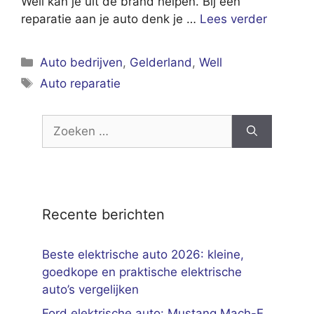
Well kan je uit de brand helpen. Bij een
reparatie aan je auto denk je …
Lees verder
Categorieën
Auto bedrijven
,
Gelderland
,
Well
Tags
Auto reparatie
Zoek
naar:
Recente berichten
Beste elektrische auto 2026: kleine,
goedkope en praktische elektrische
auto’s vergelijken
Ford elektrische auto: Mustang Mach-E,