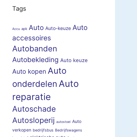
Tags
Auto
Auto
Auto-keuze
apk
Accu
accessoires
Autobanden
Autobekleding
Auto keuze
Auto
Auto kopen
Auto
onderdelen
reparatie
Autoschade
Autosloperij
Auto
autostoel
verkopen
bedrijfsbus
Bedrijfswagens