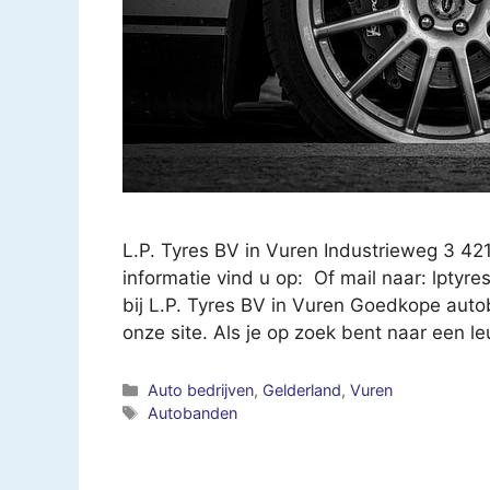
L.P. Tyres BV in Vuren Industrieweg 3 4
informatie vind u op: Of mail naar:
lptyre
bij L.P. Tyres BV in Vuren Goedkope auto
onze site. Als je op zoek bent naar een l
Categorieën
Auto bedrijven
,
Gelderland
,
Vuren
Tags
Autobanden