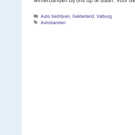
winterbanden bij ons op te slaan. Voor 
Categorieën
Auto bedrijven
,
Gelderland
,
Valburg
Tags
Autobanden