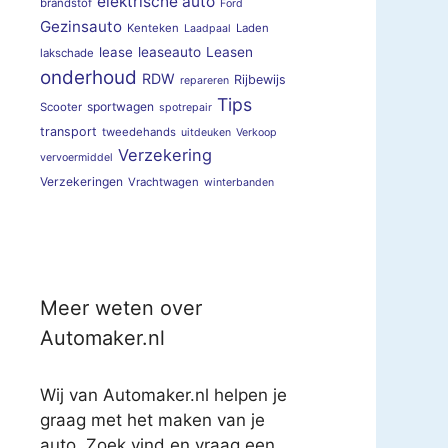
elektrische auto
brandstof
Ford
Gezinsauto
Kenteken
Laden
Laadpaal
lease
leaseauto
Leasen
lakschade
onderhoud
RDW
Rijbewijs
repareren
Tips
sportwagen
Scooter
spotrepair
transport
tweedehands
uitdeuken
Verkoop
Verzekering
vervoermiddel
Verzekeringen
Vrachtwagen
winterbanden
Meer weten over
Automaker.nl
Wij van Automaker.nl helpen je
graag met het maken van je
auto. Zoek vind en vraag een