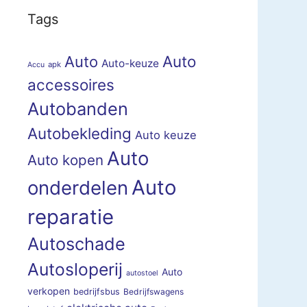
Tags
Auto
Auto
Auto-keuze
apk
Accu
accessoires
Autobanden
Autobekleding
Auto keuze
Auto
Auto kopen
Auto
onderdelen
reparatie
Autoschade
Autosloperij
Auto
autostoel
verkopen
bedrijfsbus
Bedrijfswagens