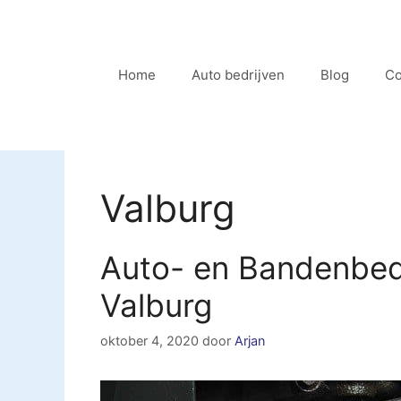
Ga
naar
de
Home
Auto bedrijven
Blog
Co
inhoud
Valburg
Auto- en Bandenbedr
Valburg
oktober 4, 2020
door
Arjan