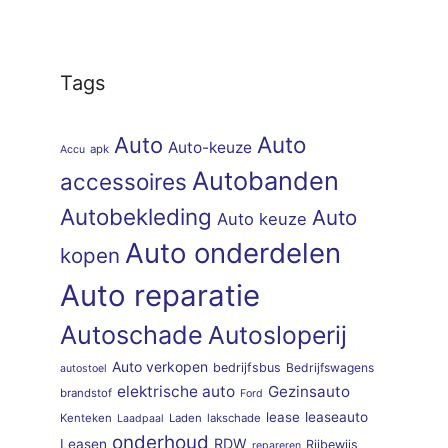
Tags
Auto
Auto
Auto-keuze
apk
Accu
Autobanden
accessoires
Autobekleding
Auto
Auto keuze
Auto onderdelen
kopen
Auto reparatie
Autoschade
Autosloperij
Auto verkopen
bedrijfsbus
Bedrijfswagens
autostoel
elektrische auto
Gezinsauto
brandstof
Ford
lease
leaseauto
Kenteken
Laden
lakschade
Laadpaal
onderhoud
RDW
Leasen
Rijbewijs
repareren