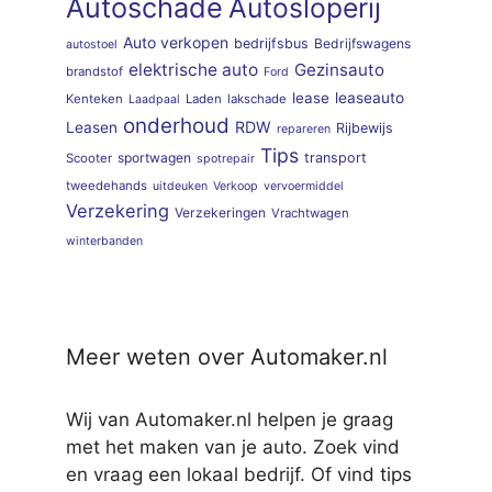
Autoschade
Autosloperij
Auto verkopen
bedrijfsbus
Bedrijfswagens
autostoel
elektrische auto
Gezinsauto
brandstof
Ford
lease
leaseauto
Kenteken
Laden
lakschade
Laadpaal
onderhoud
RDW
Leasen
Rijbewijs
repareren
Tips
sportwagen
transport
Scooter
spotrepair
tweedehands
uitdeuken
Verkoop
vervoermiddel
Verzekering
Verzekeringen
Vrachtwagen
winterbanden
Meer weten over Automaker.nl
Wij van Automaker.nl helpen je graag
met het maken van je auto. Zoek vind
en vraag een lokaal bedrijf. Of vind tips