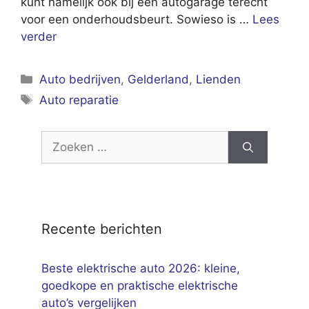
kunt namelijk ook bij een autogarage terecht
voor een onderhoudsbeurt. Sowieso is …
Lees
verder
Categorieën
Auto bedrijven
,
Gelderland
,
Lienden
Tags
Auto reparatie
Zoek
naar:
Recente berichten
Beste elektrische auto 2026: kleine,
goedkope en praktische elektrische
auto’s vergelijken