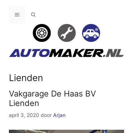
Ga
naar
Menu
de
inhoud
Lienden
Vakgarage De Haas BV
Lienden
april 3, 2020
door
Arjan