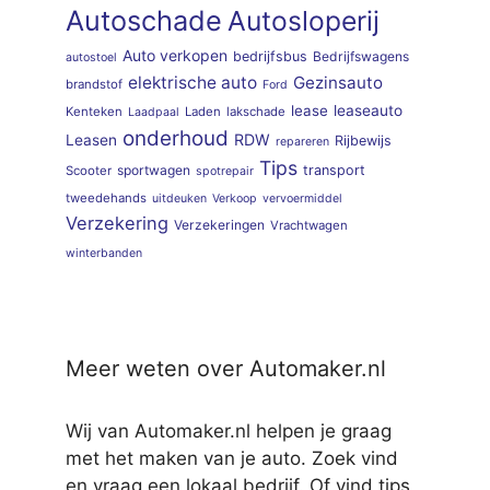
Autoschade
Autosloperij
Auto verkopen
bedrijfsbus
Bedrijfswagens
autostoel
elektrische auto
Gezinsauto
brandstof
Ford
lease
leaseauto
Kenteken
Laden
lakschade
Laadpaal
onderhoud
RDW
Leasen
Rijbewijs
repareren
Tips
sportwagen
transport
Scooter
spotrepair
tweedehands
uitdeuken
Verkoop
vervoermiddel
Verzekering
Verzekeringen
Vrachtwagen
winterbanden
Meer weten over Automaker.nl
Wij van Automaker.nl helpen je graag
met het maken van je auto. Zoek vind
en vraag een lokaal bedrijf. Of vind tips