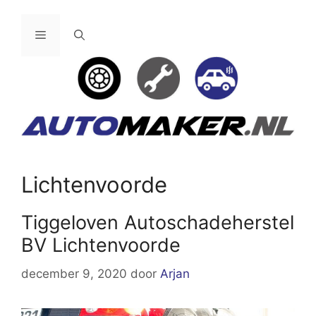
Ga
naar
Menu
de
inhoud
Lichtenvoorde
Tiggeloven Autoschadeherstel
BV Lichtenvoorde
december 9, 2020
door
Arjan