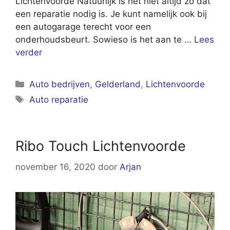
Lichtenvoorde Natuurlijk is het niet altijd zo dat
een reparatie nodig is. Je kunt namelijk ook bij
een autogarage terecht voor een
onderhoudsbeurt. Sowieso is het aan te …
Lees
verder
Categorieën
Auto bedrijven
,
Gelderland
,
Lichtenvoorde
Tags
Auto reparatie
Ribo Touch Lichtenvoorde
november 16, 2020
door
Arjan