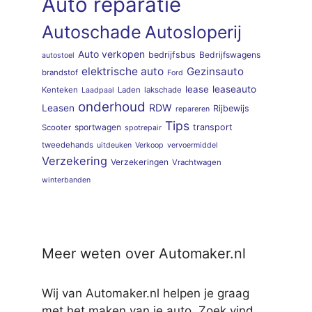
Auto reparatie
Autoschade
Autosloperij
Auto verkopen
bedrijfsbus
Bedrijfswagens
autostoel
elektrische auto
Gezinsauto
brandstof
Ford
lease
leaseauto
Kenteken
Laden
lakschade
Laadpaal
onderhoud
RDW
Leasen
Rijbewijs
repareren
Tips
sportwagen
transport
Scooter
spotrepair
tweedehands
uitdeuken
Verkoop
vervoermiddel
Verzekering
Verzekeringen
Vrachtwagen
winterbanden
Meer weten over Automaker.nl
Wij van Automaker.nl helpen je graag
met het maken van je auto. Zoek vind