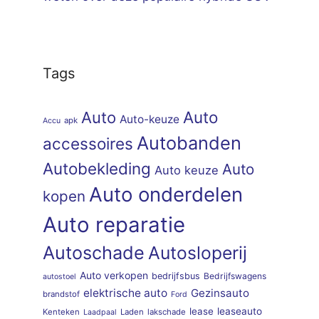
Tags
Auto
Auto
Auto-keuze
apk
Accu
Autobanden
accessoires
Autobekleding
Auto
Auto keuze
Auto onderdelen
kopen
Auto reparatie
Autoschade
Autosloperij
Auto verkopen
bedrijfsbus
Bedrijfswagens
autostoel
elektrische auto
Gezinsauto
brandstof
Ford
lease
leaseauto
Kenteken
Laden
lakschade
Laadpaal