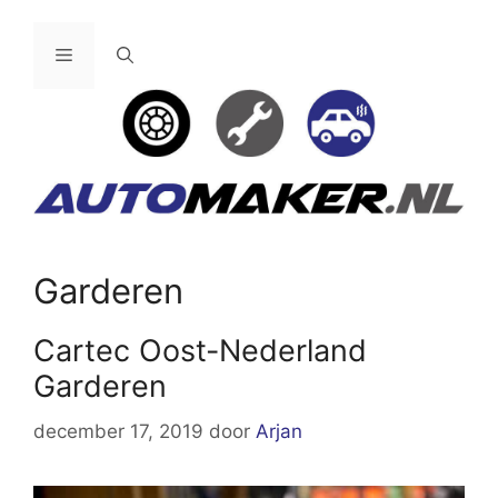
Ga
naar
Menu
de
inhoud
Garderen
Cartec Oost-Nederland
Garderen
december 17, 2019
door
Arjan