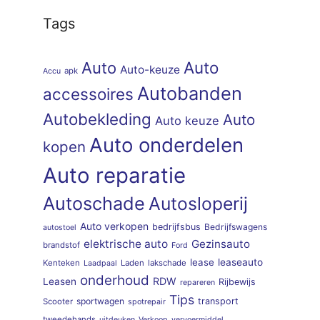
Tags
Auto
Auto
Auto-keuze
apk
Accu
Autobanden
accessoires
Autobekleding
Auto
Auto keuze
Auto onderdelen
kopen
Auto reparatie
Autoschade
Autosloperij
Auto verkopen
bedrijfsbus
Bedrijfswagens
autostoel
elektrische auto
Gezinsauto
brandstof
Ford
lease
leaseauto
Kenteken
Laden
lakschade
Laadpaal
onderhoud
RDW
Leasen
Rijbewijs
repareren
Tips
sportwagen
transport
Scooter
spotrepair
tweedehands
uitdeuken
Verkoop
vervoermiddel