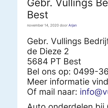
Gebr. Vullings B
Best
november 14, 2020
door
Arjan
Gebr. Vullings Bedri
de Dieze 2
5684 PT Best
Bel ons op: 0499-3
Meer informatie vin
Of mail naar:
info@v
Auto onderdelen bij 