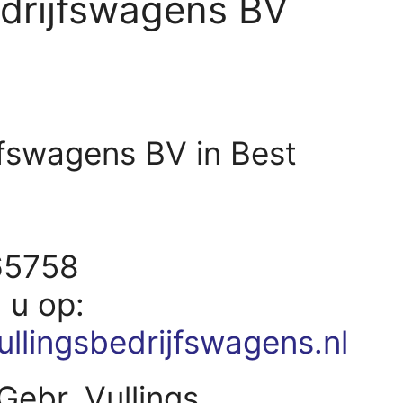
edrijfswagens BV
jfswagens BV in Best
65758
d u op:
ullingsbedrijfswagens.nl
Gebr. Vullings