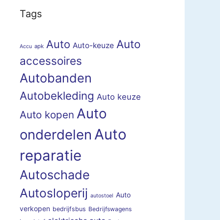
Tags
Auto
Auto
Auto-keuze
apk
Accu
accessoires
Autobanden
Autobekleding
Auto keuze
Auto
Auto kopen
Auto
onderdelen
reparatie
Autoschade
Autosloperij
Auto
autostoel
verkopen
bedrijfsbus
Bedrijfswagens