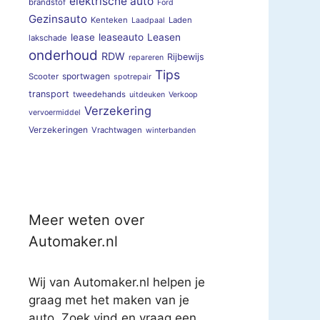
elektrische auto
brandstof
Ford
Gezinsauto
Kenteken
Laden
Laadpaal
lease
leaseauto
Leasen
lakschade
onderhoud
RDW
Rijbewijs
repareren
Tips
sportwagen
Scooter
spotrepair
transport
tweedehands
uitdeuken
Verkoop
Verzekering
vervoermiddel
Verzekeringen
Vrachtwagen
winterbanden
Meer weten over
Automaker.nl
Wij van Automaker.nl helpen je
graag met het maken van je
auto. Zoek vind en vraag een