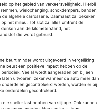
eld op het gebied van verkeersveiligheid. Hierbij
de remmen, wielophanging, schokdempers, banden,
 en de algehele carrosserie. Daarnaast zal bekeken
op het milieu. Tot slot zal alles omtrent de
je denken aan de kilometerstand, het
andstof die wordt gebruikt.
eine beurt minder wordt uitgevoerd in vergelijking
ine beurt een positieve impact hebben op de
s periodiek. Veelal wordt aangeraden om bij een
te laten uitvoeren, zeker wanneer de auto meer dan
lle onderdelen gecontroleerd worden, worden er bij
eke onderdelen gecontroleerd.
n die sneller last hebben van slijtage. Ook kunnen
er vervangen worden. Hoe sneller slijtage