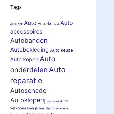
Tags
Auto
Auto
Auto-keuze
apk
Accu
accessoires
Autobanden
Autobekleding
Auto keuze
Auto
Auto kopen
Auto
onderdelen
reparatie
Autoschade
Autosloperij
Auto
autostoel
verkopen
bedrijfsbus
Bedrijfswagens