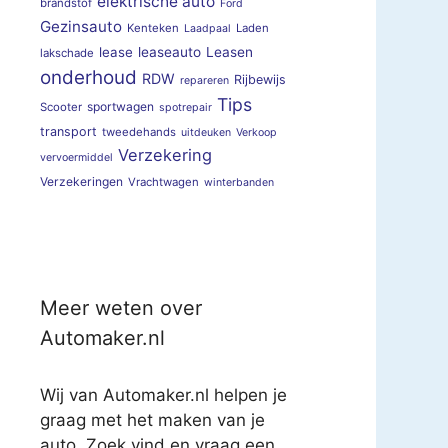
elektrische auto
brandstof
Ford
Gezinsauto
Kenteken
Laden
Laadpaal
lease
leaseauto
Leasen
lakschade
onderhoud
RDW
Rijbewijs
repareren
Tips
sportwagen
Scooter
spotrepair
transport
tweedehands
uitdeuken
Verkoop
Verzekering
vervoermiddel
Verzekeringen
Vrachtwagen
winterbanden
Meer weten over
Automaker.nl
Wij van Automaker.nl helpen je
graag met het maken van je
auto. Zoek vind en vraag een