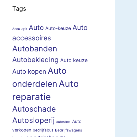
Tags
Auto
Auto
Auto-keuze
apk
Accu
accessoires
Autobanden
Autobekleding
Auto keuze
Auto
Auto kopen
Auto
onderdelen
reparatie
Autoschade
Autosloperij
Auto
autostoel
verkopen
bedrijfsbus
Bedrijfswagens