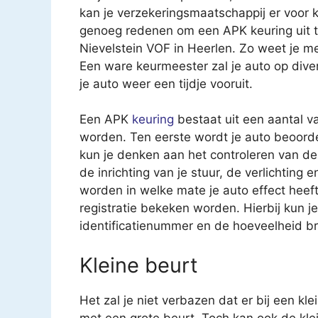
kan je verzekeringsmaatschappij er voor k
genoeg redenen om een APK keuring uit te
Nievelstein VOF in Heerlen. Zo weet je m
Een ware keurmeester zal je auto op div
je auto weer een tijdje vooruit.
Een APK
keuring
bestaat uit een aantal v
worden. Ten eerste wordt je auto beoorde
kun je denken aan het controleren van 
de inrichting van je stuur, de verlichting
worden in welke mate je auto effect heeft 
registratie bekeken worden. Hierbij kun 
identificatienummer en de hoeveelheid br
Kleine beurt
Het zal je niet verbazen dat er bij een kl
met een grote beurt. Toch kan ook de kle