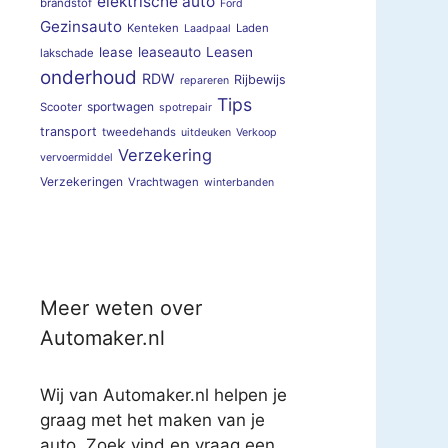
elektrische auto
brandstof
Ford
Gezinsauto
Kenteken
Laden
Laadpaal
lease
leaseauto
Leasen
lakschade
onderhoud
RDW
Rijbewijs
repareren
Tips
sportwagen
Scooter
spotrepair
transport
tweedehands
uitdeuken
Verkoop
Verzekering
vervoermiddel
Verzekeringen
Vrachtwagen
winterbanden
Meer weten over
Automaker.nl
Wij van Automaker.nl helpen je
graag met het maken van je
auto. Zoek vind en vraag een