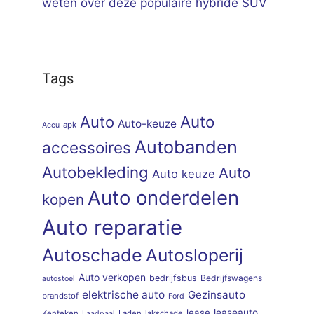
weten over deze populaire hybride SUV
Tags
Auto
Auto
Auto-keuze
apk
Accu
Autobanden
accessoires
Autobekleding
Auto
Auto keuze
Auto onderdelen
kopen
Auto reparatie
Autoschade
Autosloperij
Auto verkopen
bedrijfsbus
Bedrijfswagens
autostoel
elektrische auto
Gezinsauto
brandstof
Ford
lease
leaseauto
Kenteken
Laden
lakschade
Laadpaal