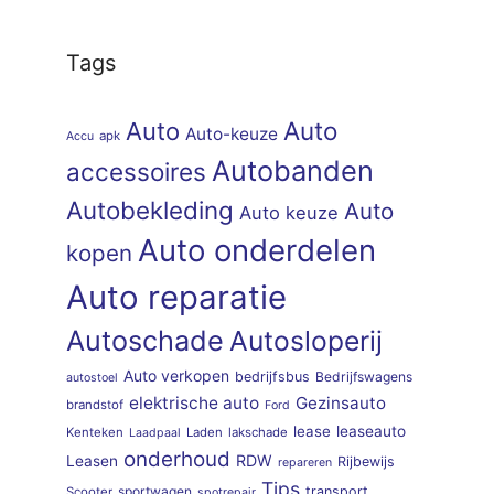
Tags
Auto
Auto
Auto-keuze
apk
Accu
Autobanden
accessoires
Autobekleding
Auto
Auto keuze
Auto onderdelen
kopen
Auto reparatie
Autoschade
Autosloperij
Auto verkopen
bedrijfsbus
Bedrijfswagens
autostoel
elektrische auto
Gezinsauto
brandstof
Ford
lease
leaseauto
Kenteken
Laden
lakschade
Laadpaal
onderhoud
RDW
Leasen
Rijbewijs
repareren
Tips
sportwagen
transport
Scooter
spotrepair