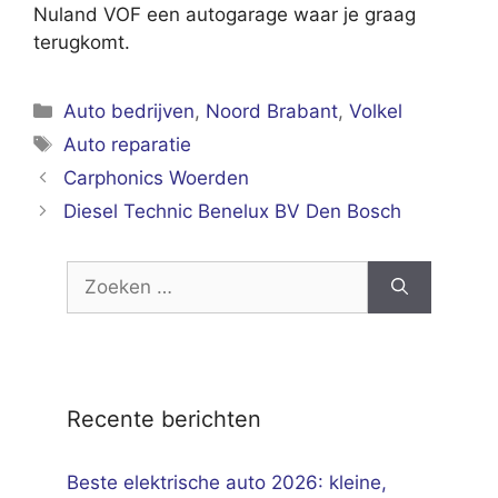
Nuland VOF een autogarage waar je graag
terugkomt.
Categorieën
Auto bedrijven
,
Noord Brabant
,
Volkel
Tags
Auto reparatie
Carphonics Woerden
Diesel Technic Benelux BV Den Bosch
Zoek
naar:
Recente berichten
Beste elektrische auto 2026: kleine,