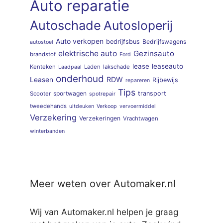
Auto reparatie
Autoschade
Autosloperij
Auto verkopen
bedrijfsbus
Bedrijfswagens
autostoel
elektrische auto
Gezinsauto
brandstof
Ford
lease
leaseauto
Kenteken
Laden
lakschade
Laadpaal
onderhoud
RDW
Leasen
Rijbewijs
repareren
Tips
sportwagen
transport
Scooter
spotrepair
tweedehands
uitdeuken
Verkoop
vervoermiddel
Verzekering
Verzekeringen
Vrachtwagen
winterbanden
Meer weten over Automaker.nl
Wij van Automaker.nl helpen je graag