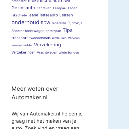
elektrische auto
brandstof
Ford
Gezinsauto
Kenteken
Laden
Laadpaal
lease
leaseauto
Leasen
lakschade
onderhoud
RDW
Rijbewijs
repareren
Tips
sportwagen
Scooter
spotrepair
transport
tweedehands
uitdeuken
Verkoop
Verzekering
vervoermiddel
Verzekeringen
Vrachtwagen
winterbanden
Meer weten over
Automaker.nl
Wij van Automaker.nl helpen je
graag met het maken van je
auto. Zoek vind en vraag een