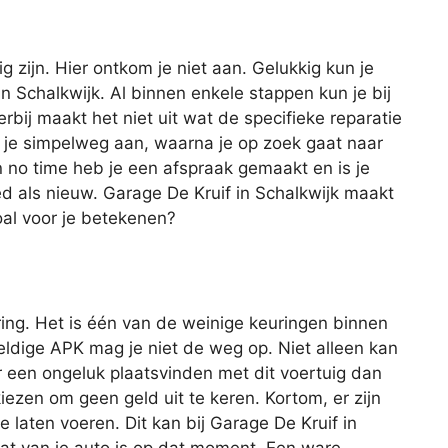
ig zijn. Hier ontkom je niet aan. Gelukkig kun je
 in Schalkwijk. Al binnen enkele stappen kun je bij
erbij maakt het niet uit wat de specifieke reparatie
 je simpelweg aan, waarna je op zoek gaat naar
en no time heb je een afspraak gemaakt en is je
d als nieuw. Garage De Kruif in Schalkwijk maakt
oal voor je betekenen?
ing. Het is één van de weinige keuringen binnen
geldige APK mag je niet de weg op. Niet alleen kan
r een ongeluk plaatsvinden met dit voertuig dan
iezen om geen geld uit te keren. Kortom, er zijn
laten voeren. Dit kan bij Garage De Kruif in
at van je auto is op dat moment. Een ware