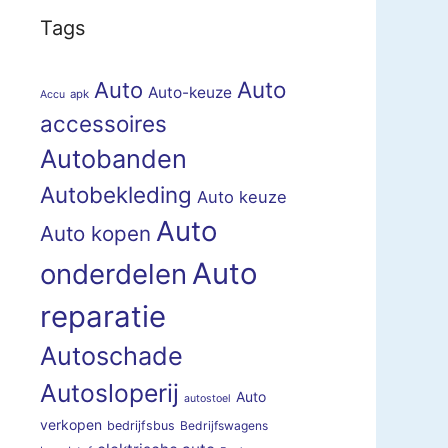
Tags
Auto
Auto
Auto-keuze
apk
Accu
accessoires
Autobanden
Autobekleding
Auto keuze
Auto
Auto kopen
Auto
onderdelen
reparatie
Autoschade
Autosloperij
Auto
autostoel
verkopen
bedrijfsbus
Bedrijfswagens