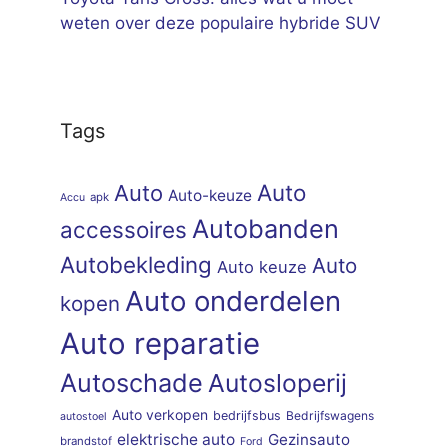
weten over deze populaire hybride SUV
Tags
Auto
Auto
Auto-keuze
apk
Accu
Autobanden
accessoires
Autobekleding
Auto
Auto keuze
Auto onderdelen
kopen
Auto reparatie
Autoschade
Autosloperij
Auto verkopen
bedrijfsbus
Bedrijfswagens
autostoel
elektrische auto
Gezinsauto
brandstof
Ford