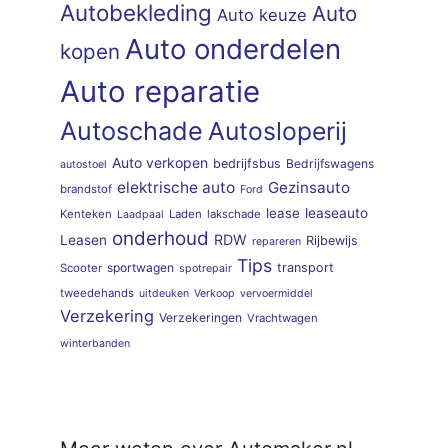
Autobekleding
Auto
Auto keuze
Auto onderdelen
kopen
Auto reparatie
Autoschade
Autosloperij
Auto verkopen
bedrijfsbus
Bedrijfswagens
autostoel
elektrische auto
Gezinsauto
brandstof
Ford
lease
leaseauto
Kenteken
Laden
lakschade
Laadpaal
onderhoud
RDW
Leasen
Rijbewijs
repareren
Tips
sportwagen
transport
Scooter
spotrepair
tweedehands
uitdeuken
Verkoop
vervoermiddel
Verzekering
Verzekeringen
Vrachtwagen
winterbanden