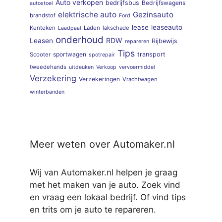
Auto verkopen
bedrijfsbus
Bedrijfswagens
autostoel
elektrische auto
Gezinsauto
brandstof
Ford
lease
leaseauto
Kenteken
Laden
lakschade
Laadpaal
onderhoud
RDW
Leasen
Rijbewijs
repareren
Tips
sportwagen
transport
Scooter
spotrepair
tweedehands
uitdeuken
Verkoop
vervoermiddel
Verzekering
Verzekeringen
Vrachtwagen
winterbanden
Meer weten over Automaker.nl
Wij van Automaker.nl helpen je graag
met het maken van je auto. Zoek vind
en vraag een lokaal bedrijf. Of vind tips
en trits om je auto te repareren.