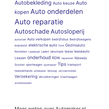
Autobekleding
Auto
Auto keuze
Auto onderdelen
kopen
Auto reparatie
Autoschade
Autosloperij
Auto verkopen
bedrijfsbus
Bedrijfswagens
autostoel
elektrische auto
Gezinsauto
brandstof
Ford
lease
leaseauto
Kenteken
Laden
lakschade
Laadpaal
onderhoud
RDW
Leasen
Rijbewijs
repareren
Tips
sportwagen
transport
Scooter
spotrepair
tweedehands
uitdeuken
Verkoop
vervoermiddel
Verzekering
Verzekeringen
Vrachtwagen
winterbanden
Meer weten over Automaker.nl