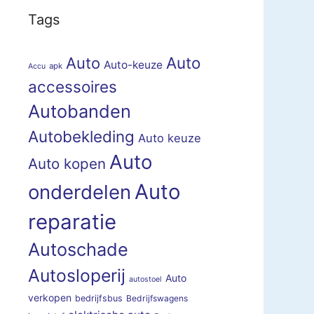
Tags
Auto
Auto
Auto-keuze
apk
Accu
accessoires
Autobanden
Autobekleding
Auto keuze
Auto
Auto kopen
Auto
onderdelen
reparatie
Autoschade
Autosloperij
Auto
autostoel
verkopen
bedrijfsbus
Bedrijfswagens