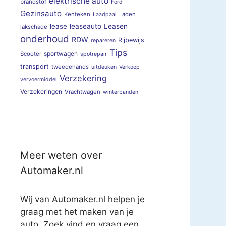
elektrische auto
brandstof
Ford
Gezinsauto
Kenteken
Laden
Laadpaal
lease
leaseauto
Leasen
lakschade
onderhoud
RDW
Rijbewijs
repareren
Tips
sportwagen
Scooter
spotrepair
transport
tweedehands
uitdeuken
Verkoop
Verzekering
vervoermiddel
Verzekeringen
Vrachtwagen
winterbanden
Meer weten over
Automaker.nl
Wij van Automaker.nl helpen je
graag met het maken van je
auto. Zoek vind en vraag een