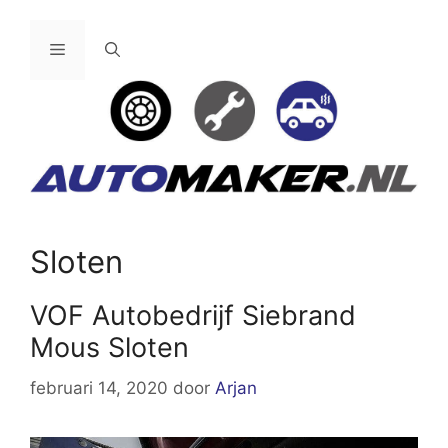
Ga
naar
Menu
de
inhoud
Sloten
VOF Autobedrijf Siebrand
Mous Sloten
februari 14, 2020
door
Arjan