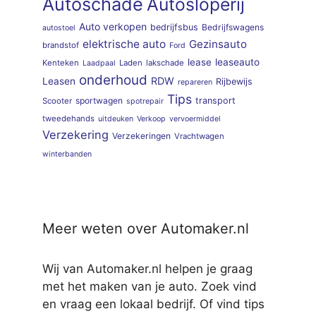
Autoschade
Autosloperij
Auto verkopen
bedrijfsbus
Bedrijfswagens
autostoel
elektrische auto
Gezinsauto
brandstof
Ford
lease
leaseauto
Kenteken
Laden
lakschade
Laadpaal
onderhoud
RDW
Leasen
Rijbewijs
repareren
Tips
sportwagen
transport
Scooter
spotrepair
tweedehands
uitdeuken
Verkoop
vervoermiddel
Verzekering
Verzekeringen
Vrachtwagen
winterbanden
Meer weten over Automaker.nl
Wij van Automaker.nl helpen je graag
met het maken van je auto. Zoek vind
en vraag een lokaal bedrijf. Of vind tips