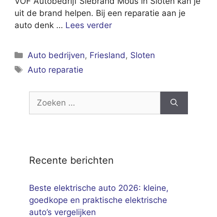
VOF Autobedrijf Siebrand Mous in Sloten kan je
uit de brand helpen. Bij een reparatie aan je
auto denk …
Lees verder
Categorieën
Auto bedrijven
,
Friesland
,
Sloten
Tags
Auto reparatie
Zoek
naar:
Recente berichten
Beste elektrische auto 2026: kleine,
goedkope en praktische elektrische
auto’s vergelijken