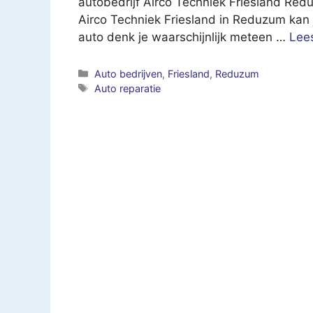
autobedrijf Airco Techniek Friesland Red
Airco Techniek Friesland in Reduzum kan j
auto denk je waarschijnlijk meteen …
Lee
Categorieën
Auto bedrijven
,
Friesland
,
Reduzum
Tags
Auto reparatie