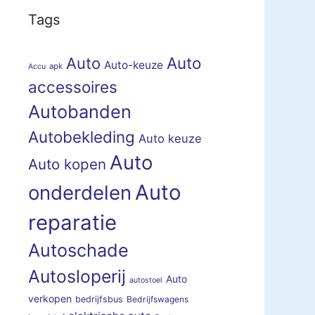
Tags
Auto
Auto
Auto-keuze
apk
Accu
accessoires
Autobanden
Autobekleding
Auto keuze
Auto
Auto kopen
Auto
onderdelen
reparatie
Autoschade
Autosloperij
Auto
autostoel
verkopen
bedrijfsbus
Bedrijfswagens