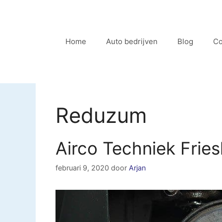
Ga
naar
de
Home
Auto bedrijven
Blog
Co
inhoud
Reduzum
Airco Techniek Frie
februari 9, 2020
door
Arjan