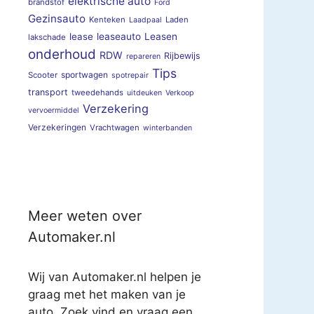
elektrische auto
brandstof
Ford
Gezinsauto
Kenteken
Laden
Laadpaal
lease
leaseauto
Leasen
lakschade
onderhoud
RDW
Rijbewijs
repareren
Tips
sportwagen
Scooter
spotrepair
transport
tweedehands
uitdeuken
Verkoop
Verzekering
vervoermiddel
Verzekeringen
Vrachtwagen
winterbanden
Meer weten over
Automaker.nl
Wij van Automaker.nl helpen je
graag met het maken van je
auto. Zoek vind en vraag een