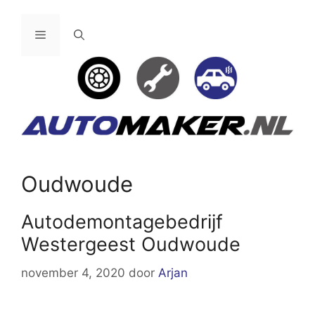
Ga
naar
Menu
de
inhoud
Oudwoude
Autodemontagebedrijf
Westergeest Oudwoude
november 4, 2020
door
Arjan