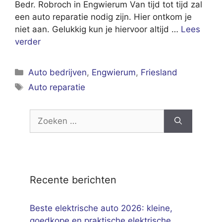
Bedr. Robroch in Engwierum Van tijd tot tijd zal
een auto reparatie nodig zijn. Hier ontkom je
niet aan. Gelukkig kun je hiervoor altijd …
Lees
verder
Categorieën
Auto bedrijven
,
Engwierum
,
Friesland
Tags
Auto reparatie
Zoek
naar:
Recente berichten
Beste elektrische auto 2026: kleine,
goedkope en praktische elektrische