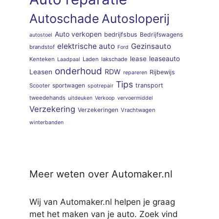
Autoschade
Autosloperij
Auto verkopen
bedrijfsbus
Bedrijfswagens
autostoel
elektrische auto
Gezinsauto
brandstof
Ford
lease
leaseauto
Kenteken
Laden
lakschade
Laadpaal
onderhoud
RDW
Leasen
Rijbewijs
repareren
Tips
sportwagen
transport
Scooter
spotrepair
tweedehands
uitdeuken
Verkoop
vervoermiddel
Verzekering
Verzekeringen
Vrachtwagen
winterbanden
Meer weten over Automaker.nl
Wij van Automaker.nl helpen je graag
met het maken van je auto. Zoek vind