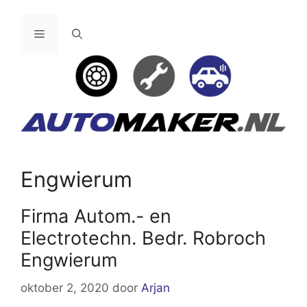
Ga
naar
Menu
de
inhoud
Engwierum
Firma Autom.- en
Electrotechn. Bedr. Robroch
Engwierum
oktober 2, 2020
door
Arjan