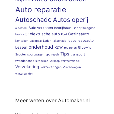
Auto reparatie
Autoschade
Autosloperij
Auto verkopen
bedrijfsbus
Bedrijfswagens
autostoel
elektrische auto
Gezinsauto
brandstof
Ford
lease
leaseauto
Kenteken
Laden
lakschade
Laadpaal
onderhoud
RDW
Leasen
Rijbewijs
repareren
Tips
sportwagen
transport
Scooter
spotrepair
tweedehands
uitdeuken
Verkoop
vervoermiddel
Verzekering
Verzekeringen
Vrachtwagen
winterbanden
Meer weten over Automaker.nl