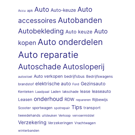
Auto
Auto
Auto-keuze
apk
Accu
Autobanden
accessoires
Autobekleding
Auto
Auto keuze
Auto onderdelen
kopen
Auto reparatie
Autoschade
Autosloperij
Auto verkopen
bedrijfsbus
Bedrijfswagens
autostoel
elektrische auto
Gezinsauto
brandstof
Ford
lease
leaseauto
Kenteken
Laden
lakschade
Laadpaal
onderhoud
RDW
Leasen
Rijbewijs
repareren
Tips
sportwagen
transport
Scooter
spotrepair
tweedehands
uitdeuken
Verkoop
vervoermiddel
Verzekering
Verzekeringen
Vrachtwagen
winterbanden