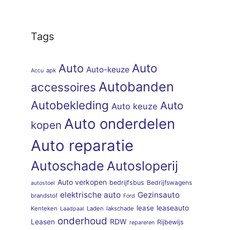
Tags
Auto
Auto
Auto-keuze
apk
Accu
Autobanden
accessoires
Autobekleding
Auto
Auto keuze
Auto onderdelen
kopen
Auto reparatie
Autoschade
Autosloperij
Auto verkopen
bedrijfsbus
Bedrijfswagens
autostoel
elektrische auto
Gezinsauto
brandstof
Ford
lease
leaseauto
Kenteken
Laden
lakschade
Laadpaal
onderhoud
RDW
Leasen
Rijbewijs
repareren