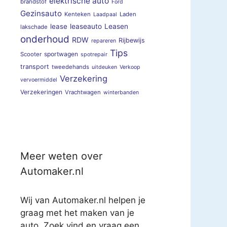
elektrische auto
brandstof
Ford
Gezinsauto
Kenteken
Laden
Laadpaal
lease
leaseauto
Leasen
lakschade
onderhoud
RDW
Rijbewijs
repareren
Tips
sportwagen
Scooter
spotrepair
transport
tweedehands
uitdeuken
Verkoop
Verzekering
vervoermiddel
Verzekeringen
Vrachtwagen
winterbanden
Meer weten over
Automaker.nl
Wij van Automaker.nl helpen je
graag met het maken van je
auto. Zoek vind en vraag een