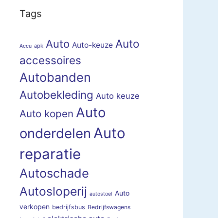
Tags
Auto
Auto
Auto-keuze
apk
Accu
accessoires
Autobanden
Autobekleding
Auto keuze
Auto
Auto kopen
Auto
onderdelen
reparatie
Autoschade
Autosloperij
Auto
autostoel
verkopen
bedrijfsbus
Bedrijfswagens