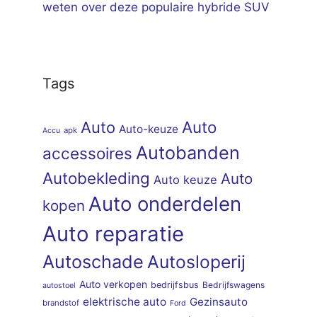
weten over deze populaire hybride SUV
Tags
Auto
Auto
Auto-keuze
apk
Accu
Autobanden
accessoires
Autobekleding
Auto
Auto keuze
Auto onderdelen
kopen
Auto reparatie
Autoschade
Autosloperij
Auto verkopen
bedrijfsbus
Bedrijfswagens
autostoel
elektrische auto
Gezinsauto
brandstof
Ford