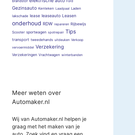
elektrische auto
brandstof
Ford
Gezinsauto
Kenteken
Laden
Laadpaal
lease
leaseauto
Leasen
lakschade
onderhoud
RDW
Rijbewijs
repareren
Tips
sportwagen
Scooter
spotrepair
transport
tweedehands
uitdeuken
Verkoop
Verzekering
vervoermiddel
Verzekeringen
Vrachtwagen
winterbanden
Meer weten over
Automaker.nl
Wij van Automaker.nl helpen je
graag met het maken van je
auto. Zoek vind en vraag een