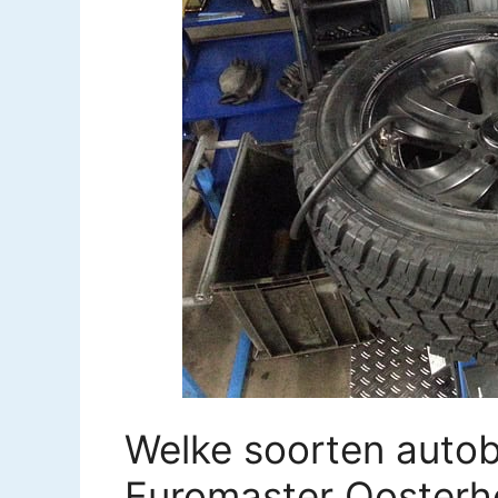
Welke soorten autob
Euromaster Oosterh