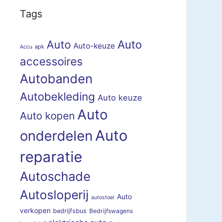
Tags
Auto
Auto
Auto-keuze
apk
Accu
accessoires
Autobanden
Autobekleding
Auto keuze
Auto
Auto kopen
Auto
onderdelen
reparatie
Autoschade
Autosloperij
Auto
autostoel
verkopen
bedrijfsbus
Bedrijfswagens