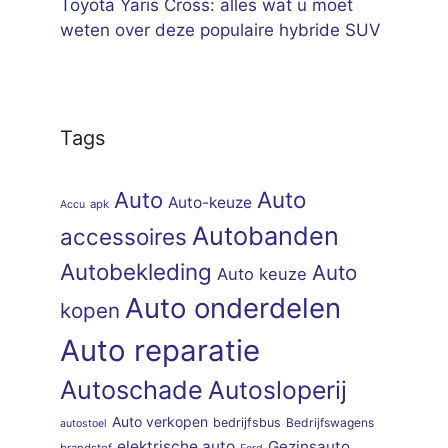
Toyota Yaris Cross: alles wat u moet
weten over deze populaire hybride SUV
Tags
Auto
Auto
Auto-keuze
apk
Accu
Autobanden
accessoires
Autobekleding
Auto
Auto keuze
Auto onderdelen
kopen
Auto reparatie
Autoschade
Autosloperij
Auto verkopen
bedrijfsbus
Bedrijfswagens
autostoel
elektrische auto
Gezinsauto