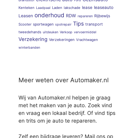
brandstof
Ford
lease
leaseauto
Kenteken
Laden
lakschade
Laadpaal
onderhoud
RDW
Leasen
Rijbewijs
repareren
Tips
sportwagen
transport
Scooter
spotrepair
tweedehands
uitdeuken
Verkoop
vervoermiddel
Verzekering
Verzekeringen
Vrachtwagen
winterbanden
Meer weten over Automaker.nl
Wij van Automaker.nl helpen je graag
met het maken van je auto. Zoek vind
en vraag een lokaal bedrijf. Of vind tips
en trits om je auto te repareren.
Zelf een bijdrage leveren? Mail ons op