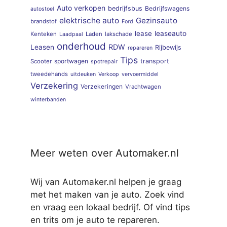
Auto verkopen
bedrijfsbus
Bedrijfswagens
autostoel
elektrische auto
Gezinsauto
brandstof
Ford
lease
leaseauto
Kenteken
Laden
lakschade
Laadpaal
onderhoud
RDW
Leasen
Rijbewijs
repareren
Tips
sportwagen
transport
Scooter
spotrepair
tweedehands
uitdeuken
Verkoop
vervoermiddel
Verzekering
Verzekeringen
Vrachtwagen
winterbanden
Meer weten over Automaker.nl
Wij van Automaker.nl helpen je graag
met het maken van je auto. Zoek vind
en vraag een lokaal bedrijf. Of vind tips
en trits om je auto te repareren.