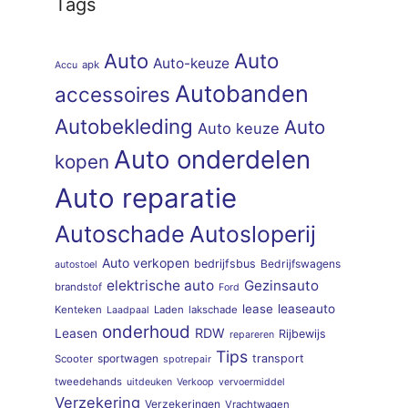
Tags
Auto
Auto
Auto-keuze
apk
Accu
Autobanden
accessoires
Autobekleding
Auto
Auto keuze
Auto onderdelen
kopen
Auto reparatie
Autoschade
Autosloperij
Auto verkopen
bedrijfsbus
Bedrijfswagens
autostoel
elektrische auto
Gezinsauto
brandstof
Ford
lease
leaseauto
Kenteken
Laden
lakschade
Laadpaal
onderhoud
RDW
Leasen
Rijbewijs
repareren
Tips
sportwagen
transport
Scooter
spotrepair
tweedehands
uitdeuken
Verkoop
vervoermiddel
Verzekering
Verzekeringen
Vrachtwagen