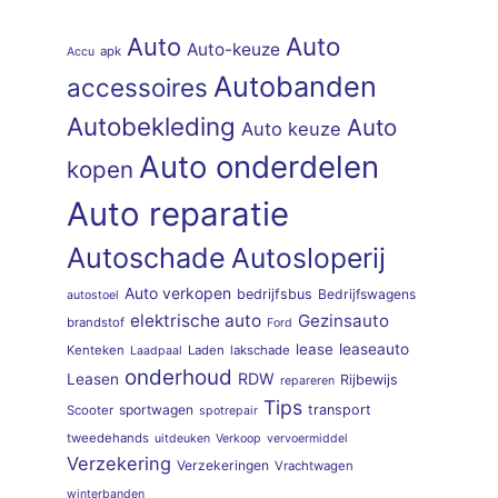
Auto
Auto
Auto-keuze
apk
Accu
Autobanden
accessoires
Autobekleding
Auto
Auto keuze
Auto onderdelen
kopen
Auto reparatie
Autoschade
Autosloperij
Auto verkopen
bedrijfsbus
Bedrijfswagens
autostoel
elektrische auto
Gezinsauto
brandstof
Ford
lease
leaseauto
Kenteken
Laden
lakschade
Laadpaal
onderhoud
RDW
Leasen
Rijbewijs
repareren
Tips
sportwagen
transport
Scooter
spotrepair
tweedehands
uitdeuken
Verkoop
vervoermiddel
Verzekering
Verzekeringen
Vrachtwagen
winterbanden