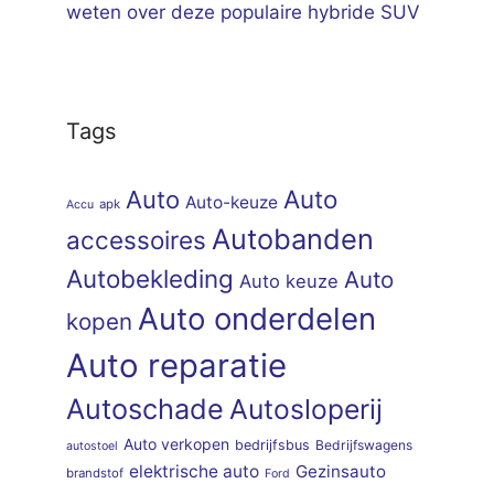
weten over deze populaire hybride SUV
Tags
Auto
Auto
Auto-keuze
apk
Accu
Autobanden
accessoires
Autobekleding
Auto
Auto keuze
Auto onderdelen
kopen
Auto reparatie
Autoschade
Autosloperij
Auto verkopen
bedrijfsbus
Bedrijfswagens
autostoel
elektrische auto
Gezinsauto
brandstof
Ford