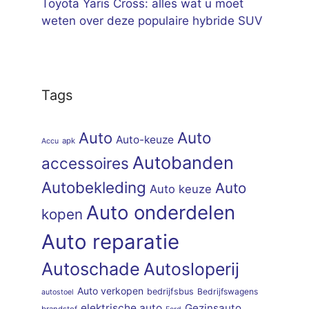
Toyota Yaris Cross: alles wat u moet
weten over deze populaire hybride SUV
Tags
Auto
Auto
Auto-keuze
apk
Accu
Autobanden
accessoires
Autobekleding
Auto
Auto keuze
Auto onderdelen
kopen
Auto reparatie
Autoschade
Autosloperij
Auto verkopen
bedrijfsbus
Bedrijfswagens
autostoel
elektrische auto
Gezinsauto