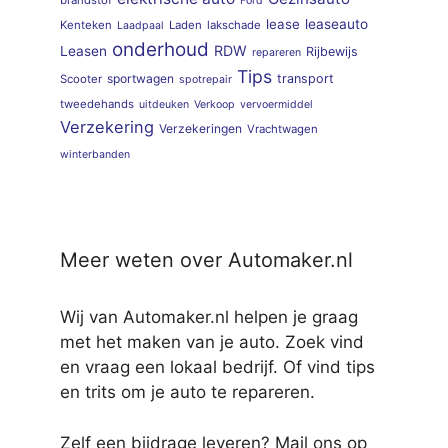
brandstof
Ford
lease
leaseauto
Kenteken
Laden
lakschade
Laadpaal
onderhoud
RDW
Leasen
Rijbewijs
repareren
Tips
sportwagen
transport
Scooter
spotrepair
tweedehands
uitdeuken
Verkoop
vervoermiddel
Verzekering
Verzekeringen
Vrachtwagen
winterbanden
Meer weten over Automaker.nl
Wij van Automaker.nl helpen je graag
met het maken van je auto. Zoek vind
en vraag een lokaal bedrijf. Of vind tips
en trits om je auto te repareren.
Zelf een bijdrage leveren? Mail ons op