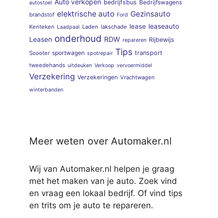
Auto verkopen
bedrijfsbus
Bedrijfswagens
autostoel
elektrische auto
Gezinsauto
brandstof
Ford
lease
leaseauto
Kenteken
Laden
lakschade
Laadpaal
onderhoud
RDW
Leasen
Rijbewijs
repareren
Tips
sportwagen
transport
Scooter
spotrepair
tweedehands
uitdeuken
Verkoop
vervoermiddel
Verzekering
Verzekeringen
Vrachtwagen
winterbanden
Meer weten over Automaker.nl
Wij van Automaker.nl helpen je graag
met het maken van je auto. Zoek vind
en vraag een lokaal bedrijf. Of vind tips
en trits om je auto te repareren.