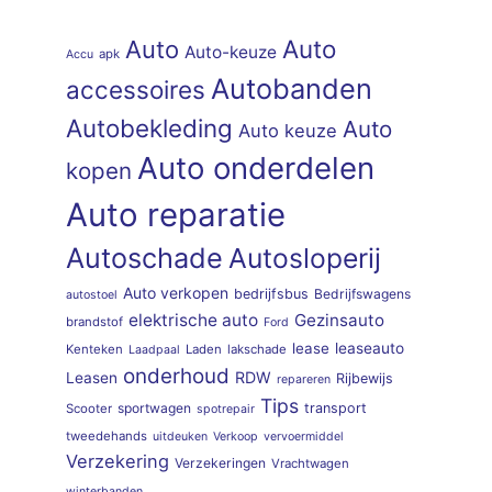
Auto
Auto
Auto-keuze
apk
Accu
Autobanden
accessoires
Autobekleding
Auto
Auto keuze
Auto onderdelen
kopen
Auto reparatie
Autoschade
Autosloperij
Auto verkopen
bedrijfsbus
Bedrijfswagens
autostoel
elektrische auto
Gezinsauto
brandstof
Ford
lease
leaseauto
Kenteken
Laden
lakschade
Laadpaal
onderhoud
RDW
Leasen
Rijbewijs
repareren
Tips
sportwagen
transport
Scooter
spotrepair
tweedehands
uitdeuken
Verkoop
vervoermiddel
Verzekering
Verzekeringen
Vrachtwagen
winterbanden