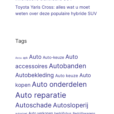
Toyota Yaris Cross: alles wat u moet
weten over deze populaire hybride SUV
Tags
Auto
Auto
Auto-keuze
apk
Accu
Autobanden
accessoires
Autobekleding
Auto
Auto keuze
Auto onderdelen
kopen
Auto reparatie
Autoschade
Autosloperij
Auto verkopen
bedrijfsbus
Bedrijfswagens
autostoel