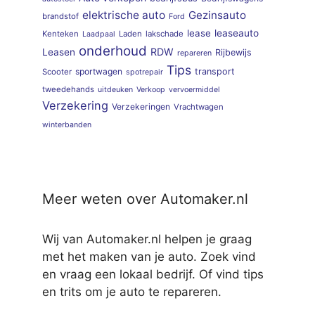
elektrische auto
Gezinsauto
brandstof
Ford
lease
leaseauto
Kenteken
Laden
lakschade
Laadpaal
onderhoud
RDW
Leasen
Rijbewijs
repareren
Tips
sportwagen
transport
Scooter
spotrepair
tweedehands
uitdeuken
Verkoop
vervoermiddel
Verzekering
Verzekeringen
Vrachtwagen
winterbanden
Meer weten over Automaker.nl
Wij van Automaker.nl helpen je graag
met het maken van je auto. Zoek vind
en vraag een lokaal bedrijf. Of vind tips
en trits om je auto te repareren.