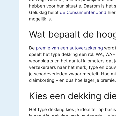
hebben voor hun situatie. Daarom is het 
Gelukkig helpt
de Consumentenbond
hier
mogelijk is.
Wat bepaalt de hoog
De
premie van een autoverzekering
wordt
speelt het type dekking een rol: WA, WA+ of
woonplaats en het aantal kilometers dat je 
verzekeraars naar het merk, type en bouw
je schadeverleden zwaar meetelt. Hoe mi
claimkorting – en dus hoe lager je premie.
Kies een dekking die
Het type dekking kies je idealiter op bas
is een WA-dekking vaak voldoende. Je b