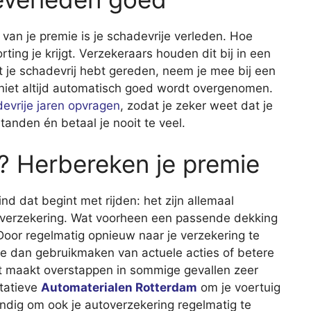
van je premie is je schadevrije verleden. Hoe
ting je krijgt. Verzekeraars houden dit bij in een
t je schadevrij hebt gereden, neem je mee bij een
it niet altijd automatisch goed wordt overgenomen.
evrije jaren opvragen
, zodat je zeker weet dat je
anden én betaal je nooit te veel.
e? Herbereken je premie
nd dat begint met rijden: het zijn allemaal
 verzekering. Wat voorheen een passende dekking
 Door regelmatig opnieuw naar je verzekering te
n je dan gebruikmaken van actuele acties of betere
t maakt overstappen in sommige gevallen zeer
itatieve
Automaterialen Rotterdam
om je voertuig
andig om ook je autoverzekering regelmatig te