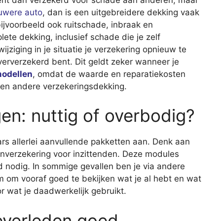
uwere auto
, dan is een uitgebreidere dekking vaak
ijvoorbeeld ook ruitschade, inbraak en
ete dekking, inclusief schade die je zelf
wijziging in je situatie je verzekering opnieuw te
ververzekerd bent. Dit geldt zeker wanneer je
modellen
, omdat de waarde en reparatiekosten
en andere verzekeringsdekking.
en: nuttig of overbodig?
s allerlei aanvullende pakketten aan. Denk aan
enverzekering voor inzittenden. Deze modules
jd nodig. In sommige gevallen ben je via andere
m om vooraf goed te bekijken wat je al hebt en wat
or wat je daadwerkelijk gebruikt.
everleden goed