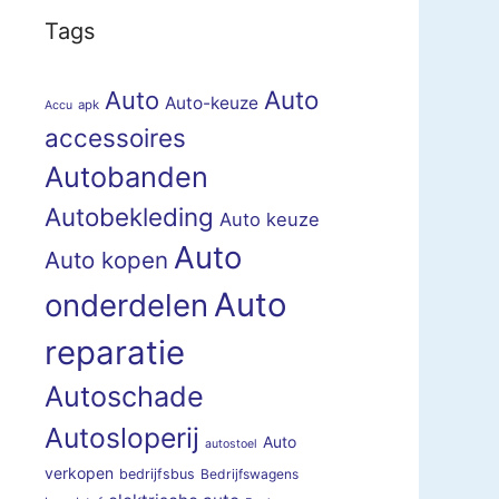
Tags
Auto
Auto
Auto-keuze
apk
Accu
accessoires
Autobanden
Autobekleding
Auto keuze
Auto
Auto kopen
Auto
onderdelen
reparatie
Autoschade
Autosloperij
Auto
autostoel
verkopen
bedrijfsbus
Bedrijfswagens