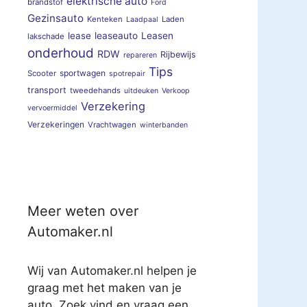
elektrische auto
brandstof
Ford
Gezinsauto
Kenteken
Laden
Laadpaal
lease
leaseauto
Leasen
lakschade
onderhoud
RDW
Rijbewijs
repareren
Tips
sportwagen
Scooter
spotrepair
transport
tweedehands
uitdeuken
Verkoop
Verzekering
vervoermiddel
Verzekeringen
Vrachtwagen
winterbanden
Meer weten over
Automaker.nl
Wij van Automaker.nl helpen je
graag met het maken van je
auto. Zoek vind en vraag een