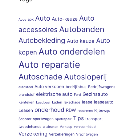
Auto
Auto
Auto-keuze
apk
Accu
Autobanden
accessoires
Autobekleding
Auto
Auto keuze
Auto onderdelen
kopen
Auto reparatie
Autoschade
Autosloperij
Auto verkopen
bedrijfsbus
Bedrijfswagens
autostoel
elektrische auto
Gezinsauto
brandstof
Ford
lease
leaseauto
Kenteken
Laden
lakschade
Laadpaal
onderhoud
RDW
Leasen
Rijbewijs
repareren
Tips
sportwagen
transport
Scooter
spotrepair
tweedehands
uitdeuken
Verkoop
vervoermiddel
Verzekering
Verzekeringen
Vrachtwagen