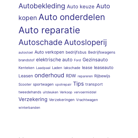
Autobekleding
Auto
Auto keuze
Auto onderdelen
kopen
Auto reparatie
Autoschade
Autosloperij
Auto verkopen
bedrijfsbus
Bedrijfswagens
autostoel
elektrische auto
Gezinsauto
brandstof
Ford
lease
leaseauto
Kenteken
Laden
lakschade
Laadpaal
onderhoud
RDW
Leasen
Rijbewijs
repareren
Tips
sportwagen
transport
Scooter
spotrepair
tweedehands
uitdeuken
Verkoop
vervoermiddel
Verzekering
Verzekeringen
Vrachtwagen
winterbanden