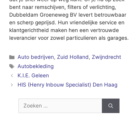
bent naar remschijven, filters of verlichting,
Dubbeldam Groeneweg BV levert betrouwbaar
en scherp geprijsd. Hun vriendelijke service en
klantgerichtheid maken hen een vertrouwde
leverancier voor zowel particulieren als garages.
Categorieën
Auto bedrijven
,
Zuid Holland
,
Zwijndrecht
Tags
Autobekleding
K.I.E. Geleen
HIS (Henry Inbouw Specialist) Den Haag
Zoek
naar: