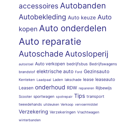
Autobanden
accessoires
Autobekleding
Auto
Auto keuze
Auto onderdelen
kopen
Auto reparatie
Autoschade
Autosloperij
Auto verkopen
bedrijfsbus
Bedrijfswagens
autostoel
elektrische auto
Gezinsauto
brandstof
Ford
lease
leaseauto
Kenteken
Laden
lakschade
Laadpaal
onderhoud
RDW
Leasen
Rijbewijs
repareren
Tips
sportwagen
transport
Scooter
spotrepair
tweedehands
uitdeuken
Verkoop
vervoermiddel
Verzekering
Verzekeringen
Vrachtwagen
winterbanden