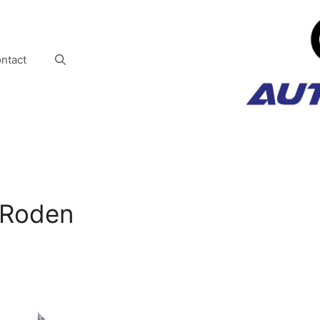
ntact
 Roden