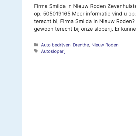
Firma Smilda in Nieuw Roden Zevenhuist
op: 505019165 Meer informatie vind u op:
terecht bij Firma Smilda in Nieuw Roden? 
gewoon terecht bij onze sloperij. Er kun
Categorieën
Auto bedrijven
,
Drenthe
,
Nieuw Roden
Tags
Autosloperij