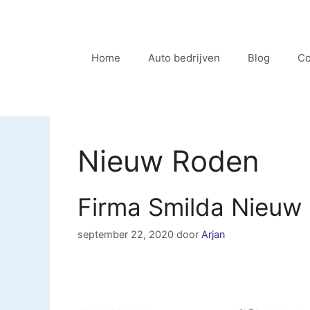
Ga
naar
de
Home
Auto bedrijven
Blog
Co
inhoud
Nieuw Roden
Firma Smilda Nieuw
september 22, 2020
door
Arjan