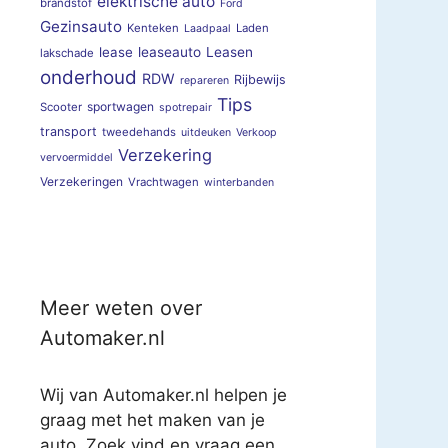
elektrische auto
brandstof
Ford
Gezinsauto
Kenteken
Laden
Laadpaal
lease
leaseauto
Leasen
lakschade
onderhoud
RDW
Rijbewijs
repareren
Tips
sportwagen
Scooter
spotrepair
transport
tweedehands
uitdeuken
Verkoop
Verzekering
vervoermiddel
Verzekeringen
Vrachtwagen
winterbanden
Meer weten over
Automaker.nl
Wij van Automaker.nl helpen je
graag met het maken van je
auto. Zoek vind en vraag een