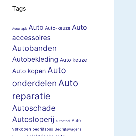
Tags
Auto
Auto
Auto-keuze
apk
Accu
accessoires
Autobanden
Autobekleding
Auto keuze
Auto
Auto kopen
Auto
onderdelen
reparatie
Autoschade
Autosloperij
Auto
autostoel
verkopen
bedrijfsbus
Bedrijfswagens